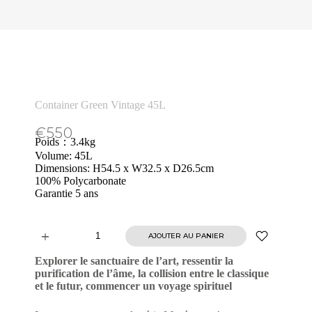
Container Green Vintage 45L
€
550
Poids：3.4kg
Volume: 45L
Dimensions: H54.5 x W32.5 x D26.5cm
100% Polycarbonate
Garantie 5 ans
AJOUTER AU PANIER
A
l
Explorer le sanctuaire de l’art, ressentir la
t
purification de l’âme, la collision entre le classique
e
et le futur, commencer un voyage spirituel
r
n