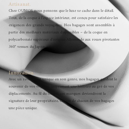
Artisanat.
Chez OUMOS nous pensons que le luxe se cache dans le détail.
Tout, de la coque à l’espace intérieur, est conçu pour satisfaire les
exigences des grands voyageurs. Nos bagages sont assemblés à
partir des meilleurs matériaux disponibles – de la coque en
polycarbonate supérieur d’origine Allemande aux roues pivotantes
360° venues du Japon.
Innovation.
Avec un revêtement unique en son genre, nos bagages gardent le
souvenir de vos voyages, imprimant une histoire au gré de vos
déplacements. Au fil du temps, ces marques deviendront la
signature de leur propriétaire, faisant de chacun de vos bagages
une pièce unique.