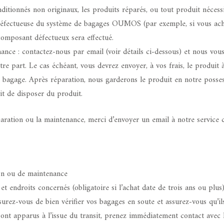
tionnés non originaux, les produits réparés, ou tout produit nécessi
éfectueuse du système de bagages OUMOS (par exemple, si vous ache
composant défectueux sera effectué.
nce : contactez-nous par email (voir détails ci-dessous) et nous vous
otre part. Le cas échéant, vous devrez envoyer, à vos frais, le produ
e bagage. Après réparation, nous garderons le produit en notre possessi
it de disposer du produit.
aration ou la maintenance, merci d’envoyer un email à notre service 
ion ou de maintenance
t endroits concernés (obligatoire si l’achat date de trois ans ou plus)
ssurez-vous de bien vérifier vos bagages en soute et assurez-vous qu’
ont apparus à l’issue du transit, prenez immédiatement contact avec l