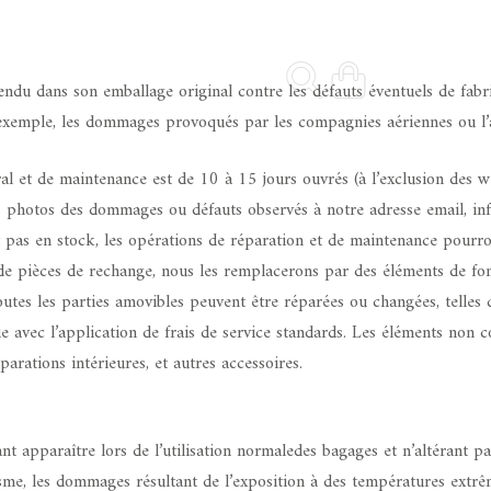
du dans son emballage original contre les défauts éventuels de fabr
 exemple, les dommages provoqués par les compagnies aériennes ou l’a
ral et de maintenance est de 10 à 15 jours ouvrés (à l’exclusion des
s photos des dommages ou défauts observés à notre adresse email, in
t pas en stock, les opérations de réparation et de maintenance pourro
e pièces de rechange, nous les remplacerons par des éléments de fonct
outes les parties amovibles peuvent être réparées ou changées, telles 
e avec l’application de frais de service standards. Les éléments non co
éparations intérieures, et autres accessoires.
ant apparaître lors de l’utilisation normaledes bagages et n’altérant pa
alisme, les dommages résultant de l’exposition à des températures ext