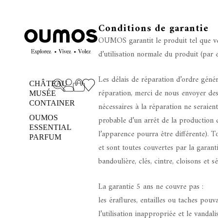
Conditions de garantie
OUMOS garantit le produit tel que ven
d’utilisation normale du produit (par
Les délais de réparation d’ordre géné
CHÂTEAU
réparation, merci de nous envoyer de
MUSÉE
CONTAINER
nécessaires à la réparation ne seraien
OUMOS
probable d’un arrêt de la production d
ESSENTIAL
l’apparence pourra être différente). T
PARFUM
et sont toutes couvertes par la garanti
bandoulière, clés, cintre, cloisons et s
La garantie 5 ans ne couvre pas :
les éraflures, entailles ou taches pouv
l’utilisation inappropriée et le vand