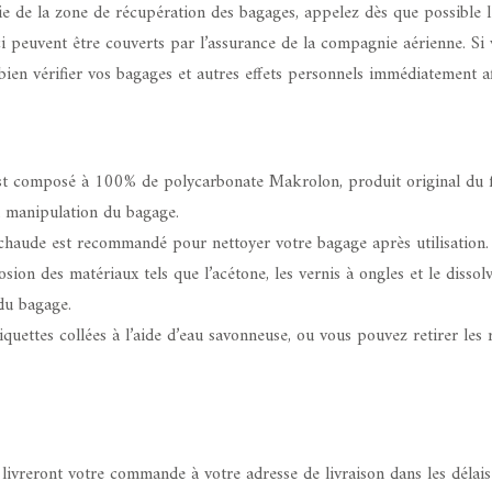
 de la zone de récupération des bagages, appelez dès que possible le
peuvent être couverts par l’assurance de la compagnie aérienne. Si 
en vérifier vos bagages et autres effets personnels immédiatement afi
omposé à 100% de polycarbonate Makrolon, produit original du fabri
la manipulation du bagage.
 chaude est recommandé pour nettoyer votre bagage après utilisation. N
ion des matériaux tels que l’acétone, les vernis à ongles et le dissol
du bagage.
quettes collées à l’aide d’eau savonneuse, ou vous pouvez retirer les rés
és livreront votre commande à votre adresse de livraison dans les dél