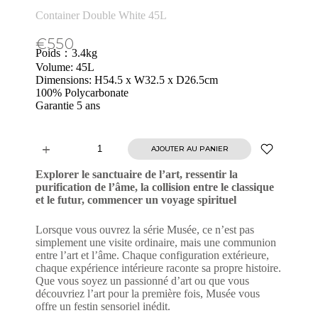
Container Double White 45L
€
550
Poids：3.4kg
Volume: 45L
Dimensions: H54.5 x W32.5 x D26.5cm
100% Polycarbonate
Garantie 5 ans
AJOUTER AU PANIER
A
l
Explorer le sanctuaire de l’art, ressentir la
t
purification de l’âme, la collision entre le classique
e
et le futur, commencer un voyage spirituel
r
n
Lorsque vous ouvrez la série Musée, ce n’est pas
a
simplement une visite ordinaire, mais une communion
t
entre l’art et l’âme. Chaque configuration extérieure,
i
chaque expérience intérieure raconte sa propre histoire.
v
Que vous soyez un passionné d’art ou que vous
e
découvriez l’art pour la première fois, Musée vous
:
offre un festin sensoriel inédit.