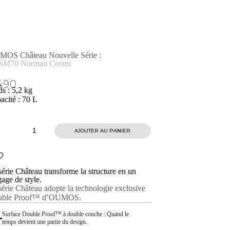
OS Château Nouvelle Série :
SM70 Norman Cream
490
ds : 5,2 kg
acité : 70 L
AJOUTER AU PANIER
série Château transforme la structure en un
gage de style.
série Château adopte la technologie exclusive
uble Proof™ d’OUMOS.
Surface Double Proof™ à double couche : Quand le
temps devient une partie du design.