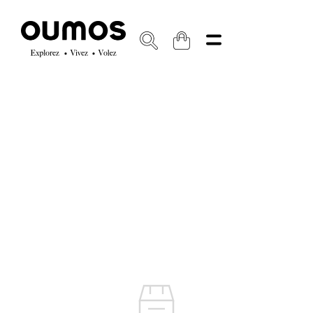
Coming soon
CLIENT SERVICE
A Propos
Garantie et Réparation
FAQs
Enregistrement de la garantie