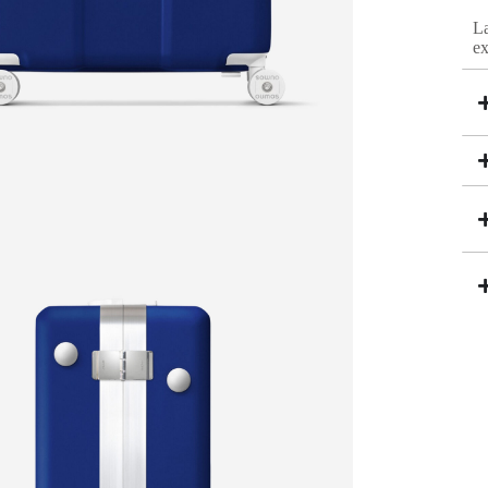
e
La
:
e