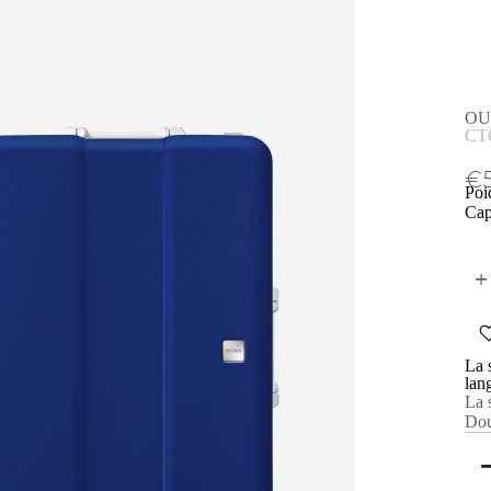
OUM
CT
€
Poi
Cap
A
l
t
La 
e
lan
r
La 
n
Do
a
t
i
v