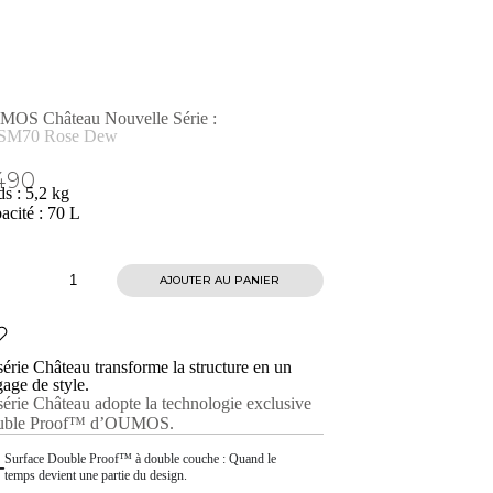
OS Château Nouvelle Série :
SM70 Rose Dew
490
ds : 5,2 kg
acité : 70 L
AJOUTER AU PANIER
série Château transforme la structure en un
gage de style.
série Château adopte la technologie exclusive
uble Proof™ d’OUMOS.
Surface Double Proof™ à double couche : Quand le
temps devient une partie du design.