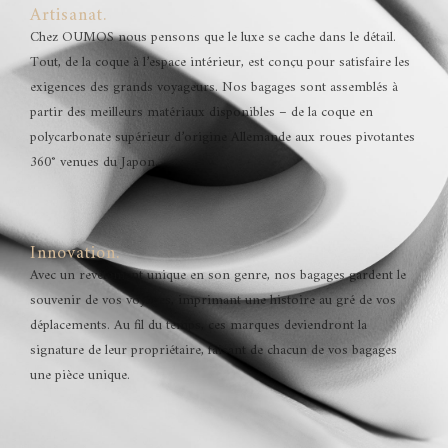
Artisanat.
Chez OUMOS nous pensons que le luxe se cache dans le détail.
Tout, de la coque à l’espace intérieur, est conçu pour satisfaire les
exigences des grands voyageurs. Nos bagages sont assemblés à
partir des meilleurs matériaux disponibles – de la coque en
polycarbonate supérieur d’origine Allemande aux roues pivotantes
360° venues du Japon.
Innovation.
Avec un revêtement unique en son genre, nos bagages gardent le
souvenir de vos voyages, imprimant une histoire au gré de vos
déplacements. Au fil du temps, ces marques deviendront la
signature de leur propriétaire, faisant de chacun de vos bagages
une pièce unique.