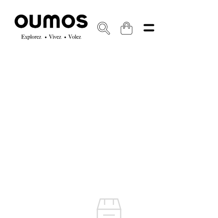
Coming soon
CLIENT SERVICE
A Propos
Garantie et Réparation
FAQs
Enregistrement de la garantie