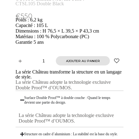
CTSL105 Double Black
€
550
Poids : 6,2 kg
Capacité : 105 L
Dimensions : H 76,5 × L 39,5 × P 43,3 cm
Matériau : 100 % Polycarbonate (PC)
Garantie 5 ans
AJOUTER AU PANIER
A
l
La série Château transforme la structure en un langage
t
de style.
e
La série Château adopte la technologie exclusive
r
Double Proof™ d’OUMOS.
n
a
Surface Double Proof™ à double couche : Quand le temps
t
devient une partie du design.
i
v
La série Château adopte la technologie exclusive
e
Double Proof™ d’OUMOS.
:
Structure en cadre d’aluminium : La stabilité est la base du style.